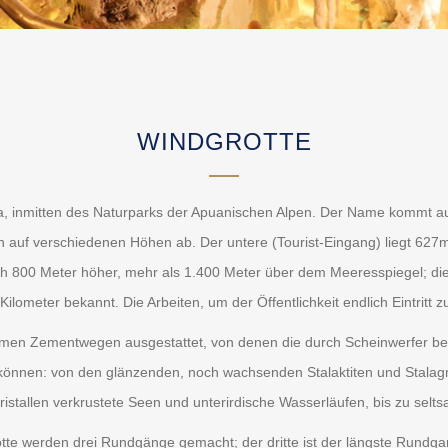
WINDGROTTE
cca, inmitten des Naturparks der Apuanischen Alpen. Der Name kommt au
en auf verschiedenen Höhen ab. Der untere (Tourist-Eingang) liegt 62
 sich 800 Meter höher, mehr als 1.400 Meter über dem Meeresspiegel; di
Kilometer bekannt. Die Arbeiten, um der Öffentlichkeit endlich Eintrit
uemen Zementwegen ausgestattet, von denen die durch Scheinwerfer be
können: von den glänzenden, noch wachsenden Stalaktiten und Stalag
 Kristallen verkrustete Seen und unterirdische Wasserläufen, bis zu s
e werden drei Rundgänge gemacht; der dritte ist der längste Rundgang 