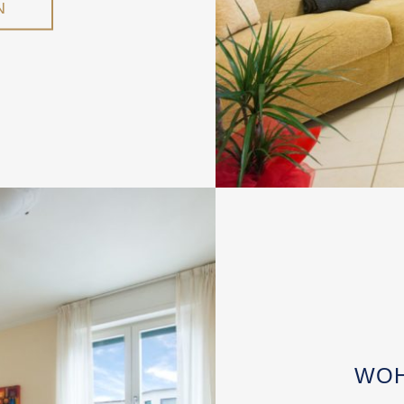
N
WOH