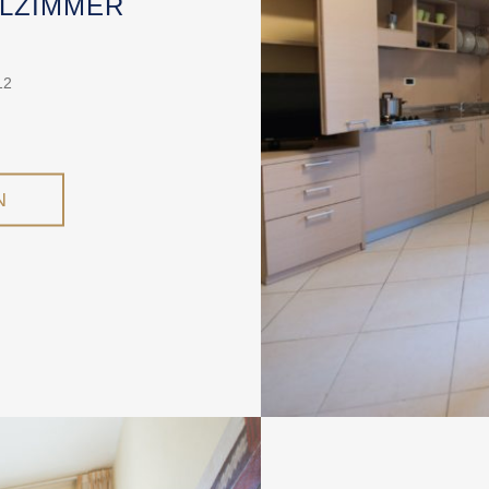
LZIMMER
12
N