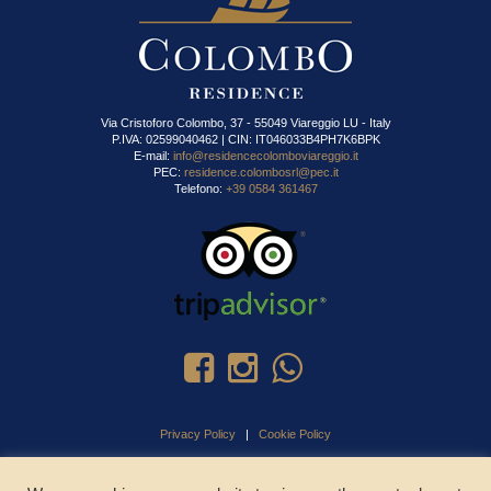
Via Cristoforo Colombo, 37 - 55049 Viareggio LU - Italy
P.IVA: 02599040462 | CIN: IT046033B4PH7K6BPK
E-mail:
info@residencecolomboviareggio.it
PEC:
residence.colombosrl@pec.it
Telefono:
+39 0584 361467
Privacy Policy
|
Cookie Policy