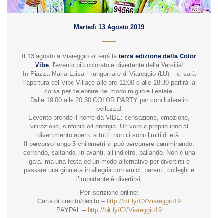
Martedì 13 Agosto 2019
Il 13 agosto a Viareggio si terrà la
terza edizione della Color
Vibe
, l’evento più colorato e divertente della Versilia!
In Piazza Maria Luisa – lungomare di Viareggio (LU) – ci sarà
l’apertura del Vibe Village alle ore 11:00 e alle 18:30 partirà la
corsa per celebrare nel modo migliore l’estate.
Dalle 19:00 alle 20:30 COLOR PARTY per concludere in
bellezza!
L’evento prende il nome da VIBE: sensazione, emozione,
vibrazione, sintonia ed energia. Un vero e proprio inno al
divertimento aperto a tutti: non ci sono limiti di età.
Il percorso lungo 5 chilometri si può percorrere camminando,
correndo, saltando, in avanti, all’indietro, ballando. Non è una
gara, ma una festa ed un modo alternativo per divertirsi e
passare una giornata in allegria con amici, parenti, colleghi e
l’importante è divertirsi.
Per iscrizione online:
Carta di credito/debito –
http://bit.ly/CVViareggio19
PAYPAL –
http://bit.ly/CVViareggio19