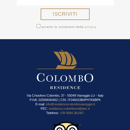
accetto le condizioni della
privacy
Via Cristoforo Colombo, 37 - 55049 Viareggio LU - Italy
P.IVA: 02599040462 | CIN: IT046033B4PH7K6BPK
E-mail:
info@residencecolomboviareggio.it
PEC:
residence.colombosrl@pec.it
Telefono:
+39 0584 361467