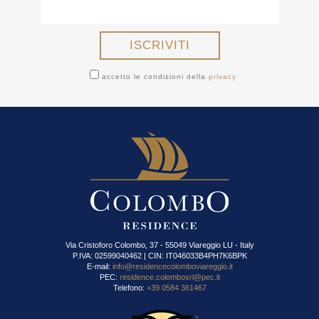
accetto le condizioni della
privacy
Via Cristoforo Colombo, 37 - 55049 Viareggio LU - Italy
P.IVA: 02599040462 | CIN: IT046033B4PH7K6BPK
E-mail:
info@residencecolomboviareggio.it
PEC:
residence.colombosrl@pec.it
Telefono:
+39 0584 361467