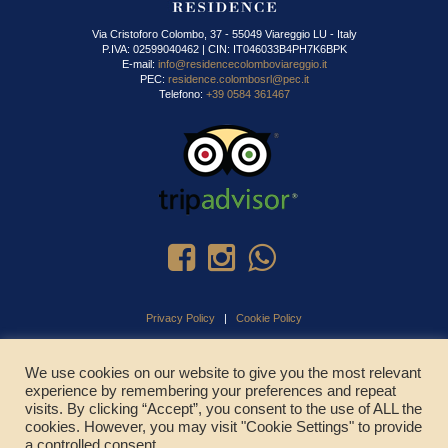
Via Cristoforo Colombo, 37 - 55049 Viareggio LU - Italy
P.IVA: 02599040462 | CIN: IT046033B4PH7K6BPK
E-mail:
info@residencecolomboviareggio.it
PEC:
residence.colombosrl@pec.it
Telefono:
+39 0584 361467
Privacy Policy
|
Cookie Policy
We use cookies on our website to give you the most relevant
experience by remembering your preferences and repeat
CHIAMA ADESSO
visits. By clicking “Accept”, you consent to the use of ALL the
cookies. However, you may visit "Cookie Settings" to provide
a controlled consent.