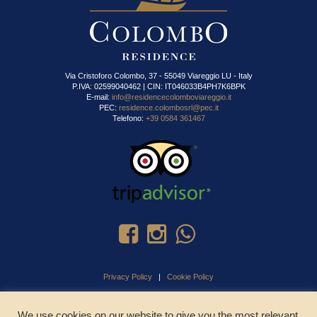
Via Cristoforo Colombo, 37 - 55049 Viareggio LU - Italy
P.IVA: 02599040462 | CIN: IT046033B4PH7K6BPK
E-mail:
info@residencecolomboviareggio.it
PEC:
residence.colombosrl@pec.it
Telefono:
+39 0584 361467
Privacy Policy
|
Cookie Policy
We use cookies on our website to give you the most relevant