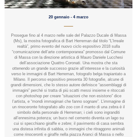
20 gennaio - 4 marzo
Prosegue fino al 4 marzo nelle sale del Palazzo Ducale di Massa
(Ms), la mostra fotografica di Bart Herreman dal titolo “L’Irreale
realtà”, primo evento del nuovo ciclo espositivo 2018 sulla
“comunicazione dell’arte contemporanea” promosso dal Comune
di Massa con la direzione artistica di Mauro Daniele Lucchesi
dell’associazione Quattro Coronati. Una mostra che sta
ottenendo un grande successo grazie all’interesse e la curiosità
verso le immagini di Bart Herreman, fotografo belga trapiantato a
Milano. Il percorso espositivo presenta 30 fotografie, alcune di
grandi dimensioni, che lo stesso autore definisce “assemblaggi di
immagini” perché si tratta di più scatti messi insieme e ritoccati
con photoshop per creare “situazioni che non esistono” dice
l’artista, e “mondi immaginari che fanno sognare”. L’immagine di
un rinoceronte fotografato allo zoo con il manto di una zebra è il
simbolo della personale di Herreman; i cieli sono ingranditi
all’ennesima potenza; un buco nel cemento diventa un lago su
cui si specchiano giraffe e zebre; il pavimento di casa sembra
una distesa infinita di sabbia, o immagini che ritraggono animali
come rinoceronti e giraffe nella piazza Aranci di Massa o nello