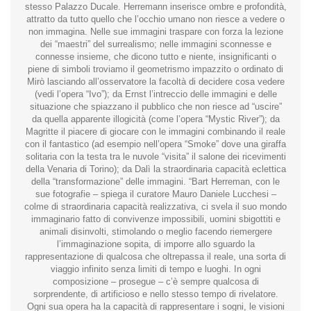
stesso Palazzo Ducale. Herremann inserisce ombre e profondità,
attratto da tutto quello che l’occhio umano non riesce a vedere o
non immagina. Nelle sue immagini traspare con forza la lezione
dei “maestri” del surrealismo; nelle immagini sconnesse e
connesse insieme, che dicono tutto e niente, insignificanti o
piene di simboli troviamo il geometrismo impazzito o ordinato di
Mirò lasciando all’osservatore la facoltà di decidere cosa vedere
(vedi l’opera “Ivo”); da Ernst l’intreccio delle immagini e delle
situazione che spiazzano il pubblico che non riesce ad “uscire”
da quella apparente illogicità (come l’opera “Mystic River”); da
Magritte il piacere di giocare con le immagini combinando il reale
con il fantastico (ad esempio nell’opera “Smoke” dove una giraffa
solitaria con la testa tra le nuvole “visita” il salone dei ricevimenti
della Venaria di Torino); da Dalì la straordinaria capacità eclettica
della “transformazione” delle immagini. “Bart Herreman, con le
sue fotografie – spiega il curatore Mauro Daniele Lucchesi –
colme di straordinaria capacità realizzativa, ci svela il suo mondo
immaginario fatto di convivenze impossibili, uomini sbigottiti e
animali disinvolti, stimolando o meglio facendo riemergere
l’immaginazione sopita, di imporre allo sguardo la
rappresentazione di qualcosa che oltrepassa il reale, una sorta di
viaggio infinito senza limiti di tempo e luoghi. In ogni
composizione – prosegue – c’è sempre qualcosa di
sorprendente, di artificioso e nello stesso tempo di rivelatore.
Ogni sua opera ha la capacità di rappresentare i sogni, le visioni