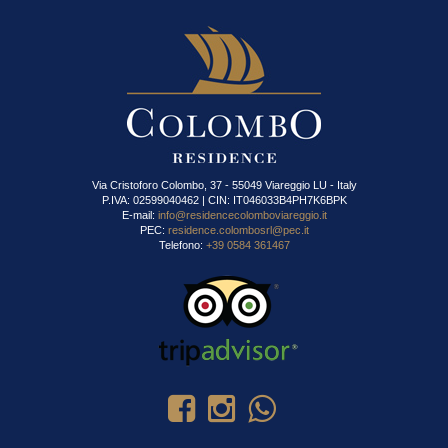
Via Cristoforo Colombo, 37 - 55049 Viareggio LU - Italy
P.IVA: 02599040462 | CIN: IT046033B4PH7K6BPK
E-mail:
info@residencecolomboviareggio.it
PEC:
residence.colombosrl@pec.it
Telefono:
+39 0584 361467