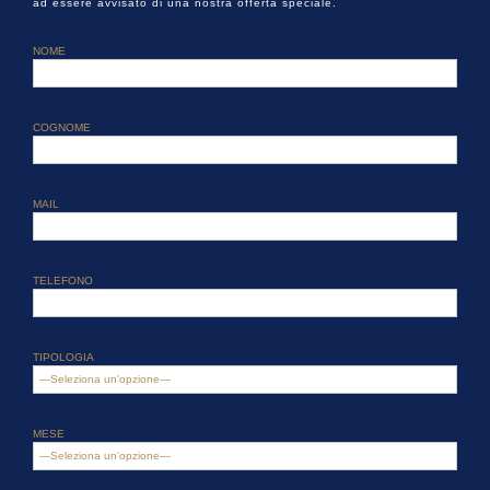
ad essere avvisato di una nostra offerta speciale.
NOME
COGNOME
MAIL
TELEFONO
TIPOLOGIA
MESE