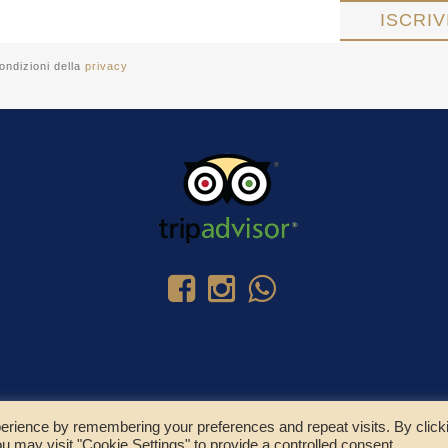
ondizioni della
privacy
erience by remembering your preferences and repeat visits. By click
u may visit "Cookie Settings" to provide a controlled consent.
© Copyright 2025 - Residence Colombo Srl