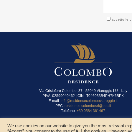
accetto le c
Via Cristoforo Colombo, 37 - 55049 Viareggio LU - Italy
P.IVA: 02599040462 | CIN: IT046033B4PH7K6BPK
E-mail:
info@residencecolomboviareggio.it
PEC:
residence.colombosrl@pec.it
Telefono:
+39 0584 361467
We use cookies on our website to give you the most relevant exp
“Accept”, you consent to the use of ALL the cookies. However, yo