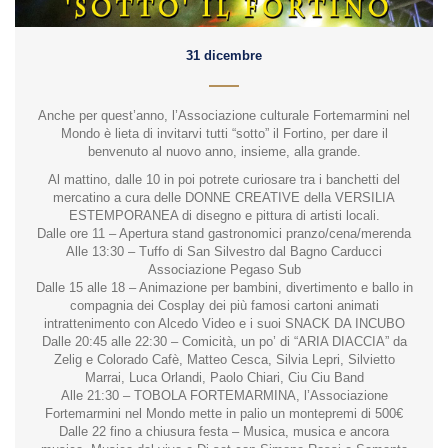
31 dicembre
Anche per quest’anno, l’Associazione culturale Fortemarmini nel
Mondo è lieta di invitarvi tutti “sotto” il Fortino, per dare il
benvenuto al nuovo anno, insieme, alla grande.
Al mattino, dalle 10 in poi potrete curiosare tra i banchetti del
mercatino a cura delle DONNE CREATIVE della VERSILIA
ESTEMPORANEA di disegno e pittura di artisti locali.
Dalle ore 11 – Apertura stand gastronomici pranzo/cena/merenda
Alle 13:30 – Tuffo di San Silvestro dal Bagno Carducci
Associazione Pegaso Sub
Dalle 15 alle 18 – Animazione per bambini, divertimento e ballo in
compagnia dei Cosplay dei più famosi cartoni animati
intrattenimento con Alcedo Video e i suoi SNACK DA INCUBO
Dalle 20:45 alle 22:30 – Comicità, un po’ di “ARIA DIACCIA” da
Zelig e Colorado Cafè, Matteo Cesca, Silvia Lepri, Silvietto
Marrai, Luca Orlandi, Paolo Chiari, Ciu Ciu Band
Alle 21:30 – TOBOLA FORTEMARMINA, l’Associazione
Fortemarmini nel Mondo mette in palio un montepremi di 500€
Dalle 22 fino a chiusura festa – Musica, musica e ancora