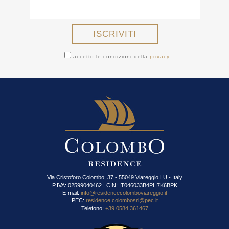
accetto le condizioni della
privacy
Via Cristoforo Colombo, 37 - 55049 Viareggio LU - Italy
P.IVA: 02599040462 | CIN: IT046033B4PH7K6BPK
E-mail:
info@residencecolomboviareggio.it
PEC:
residence.colombosrl@pec.it
Telefono:
+39 0584 361467