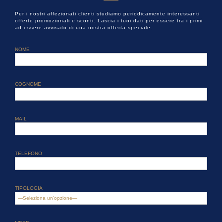
Per i nostri affezionati clienti studiamo periodicamente interessanti
offerte promozionali e sconti. Lascia i tuoi dati per essere tra i primi
ad essere avvisato di una nostra offerta speciale.
NOME
COGNOME
MAIL
TELEFONO
TIPOLOGIA