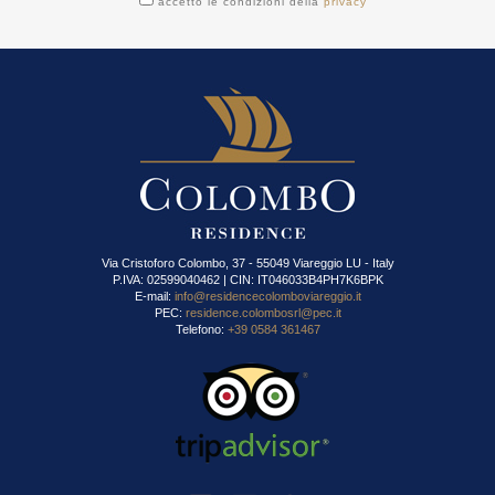
accetto le condizioni della
privacy
Via Cristoforo Colombo, 37 - 55049 Viareggio LU - Italy
P.IVA: 02599040462 | CIN: IT046033B4PH7K6BPK
E-mail:
info@residencecolomboviareggio.it
PEC:
residence.colombosrl@pec.it
Telefono:
+39 0584 361467