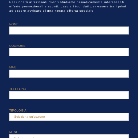
Per i nostri affezionati clienti studiamo periodicamente interessanti
offerte promozionali e sconti. Lascia i tuoi dati per essere tra i primi
ad essere avvisato di una nostra offerta speciale.
NOME
COGNOME
MAIL
TELEFONO
TIPOLOGIA
MESE