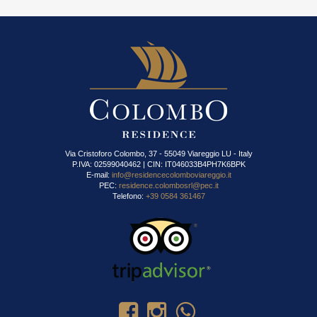
Via Cristoforo Colombo, 37 - 55049 Viareggio LU - Italy
P.IVA: 02599040462 | CIN: IT046033B4PH7K6BPK
E-mail:
info@residencecolomboviareggio.it
PEC:
residence.colombosrl@pec.it
Telefono:
+39 0584 361467