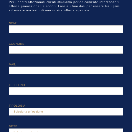
Per i nostri affezionati clienti studiamo periodicamente interessanti
offerte promozionali e sconti. Lascia i tuoi dati per essere tra i primi
ad essere avvisato di una nostra offerta speciale.
NOME
COGNOME
MAIL
TELEFONO
TIPOLOGIA
MESE