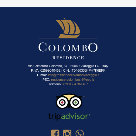
Via Cristoforo Colombo, 37 - 55049 Viareggio LU - Italy
P.IVA: 02599040462 | CIN: IT046033B4PH7K6BPK
E-mail:
info@residencecolomboviareggio.it
PEC:
residence.colombosrl@pec.it
Telefono:
+39 0584 361467