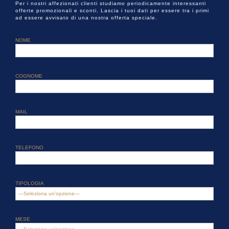
Per i nostri affezionati clienti studiamo periodicamente interessanti
offerte promozionali e sconti. Lascia i tuoi dati per essere tra i primi
ad essere avvisato di una nostra offerta speciale.
NOME
COGNOME
MAIL
TELEFONO
TIPOLOGIA
MESE