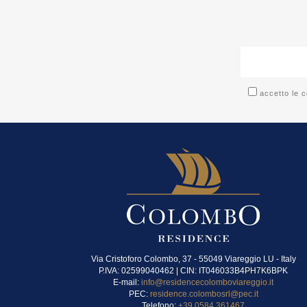
accetto le c
Via Cristoforo Colombo, 37 - 55049 Viareggio LU - Italy
P.IVA: 02599040462 | CIN: IT046033B4PH7K6BPK
E-mail:
info@residencecolomboviareggio.it
PEC:
residence.colombosrl@pec.it
Telefono:
+39 0584 361467