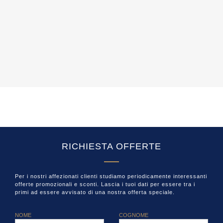
RICHIESTA OFFERTE
Per i nostri affezionati clienti studiamo periodicamente interessanti
offerte promozionali e sconti. Lascia i tuoi dati per essere tra i
primi ad essere avvisato di una nostra offerta speciale.
NOME
COGNOME