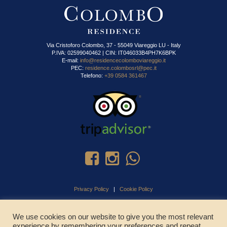
Via Cristoforo Colombo, 37 - 55049 Viareggio LU - Italy
P.IVA: 02599040462 | CIN: IT046033B4PH7K6BPK
E-mail:
info@residencecolomboviareggio.it
PEC:
residence.colombosrl@pec.it
Telefono:
+39 0584 361467
Privacy Policy
|
Cookie Policy
We use cookies on our website to give you the most relevant
experience by remembering your preferences and repeat
CHIAMA ADESSO