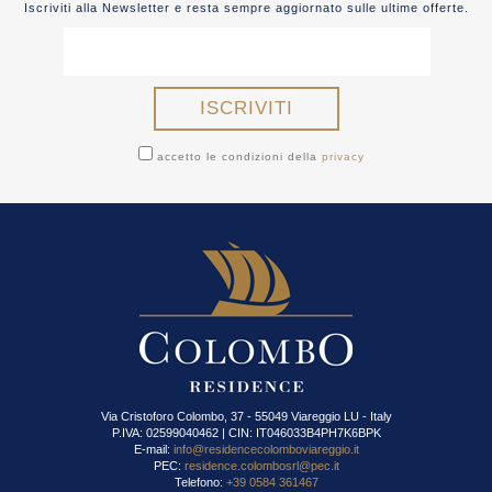
Iscriviti alla Newsletter e resta sempre aggiornato sulle ultime offerte.
accetto le condizioni della
privacy
Via Cristoforo Colombo, 37 - 55049 Viareggio LU - Italy
P.IVA: 02599040462 | CIN: IT046033B4PH7K6BPK
E-mail:
info@residencecolomboviareggio.it
PEC:
residence.colombosrl@pec.it
Telefono:
+39 0584 361467