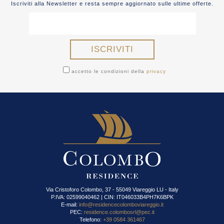
Iscriviti alla Newsletter e resta sempre aggiornato sulle ultime offerte.
accetto le condizioni della
privacy
Via Cristoforo Colombo, 37 - 55049 Viareggio LU - Italy
P.IVA: 02599040462 | CIN: IT046033B4PH7K6BPK
E-mail:
info@residencecolomboviareggio.it
PEC:
residence.colombosrl@pec.it
Telefono:
+39 0584 361467