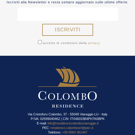
Iscriviti alla Newsletter e resta sempre aggiornato sulle ultime offerte.
accetto le condizioni della
privacy
Via Cristoforo Colombo, 37 - 55049 Viareggio LU - Italy
P.IVA: 02599040462 | CIN: IT046033B4PH7K6BPK
E-mail:
info@residencecolomboviareggio.it
PEC:
residence.colombosrl@pec.it
Telefono:
+39 0584 361467