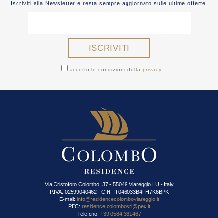
Iscriviti alla Newsletter e resta sempre aggiornato sulle ultime offerte.
accetto le condizioni della
privacy
Via Cristoforo Colombo, 37 - 55049 Viareggio LU - Italy
P.IVA: 02599040462 | CIN: IT046033B4PH7K6BPK
E-mail:
info@residencecolomboviareggio.it
PEC:
residence.colombosrl@pec.it
Telefono:
+39 0584 361467