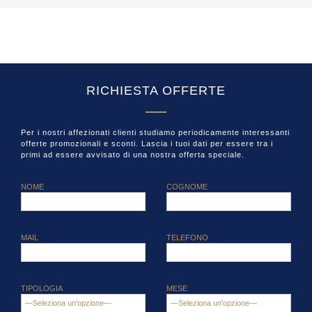
RICHIESTA OFFERTE
Per i nostri affezionati clienti studiamo periodicamente interessanti
offerte promozionali e sconti. Lascia i tuoi dati per essere tra i
primi ad essere avvisato di una nostra offerta speciale.
NOME
COGNOME
MAIL
TELEFONO
TIPOLOGIA
MESE