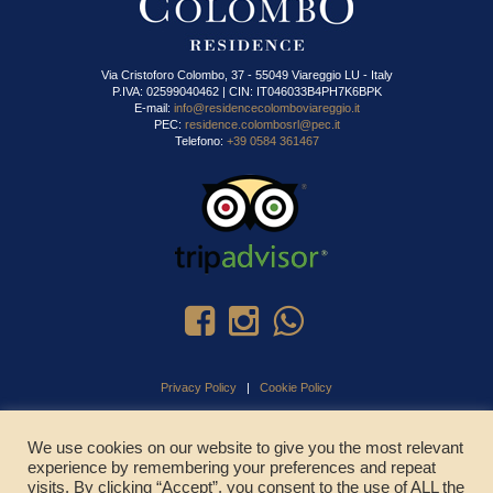
Via Cristoforo Colombo, 37 - 55049 Viareggio LU - Italy
P.IVA: 02599040462 | CIN: IT046033B4PH7K6BPK
E-mail:
info@residencecolomboviareggio.it
PEC:
residence.colombosrl@pec.it
Telefono:
+39 0584 361467
Privacy Policy
|
Cookie Policy
We use cookies on our website to give you the most relevant
experience by remembering your preferences and repeat
CHIAMA ADESSO
visits. By clicking “Accept”, you consent to the use of ALL the