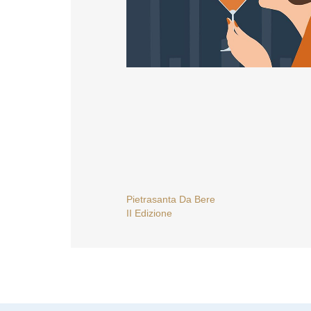
NAVIGAZIONE
Pietrasanta Da Bere
II Edizione
ARTICOLI