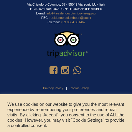
Via Cristoforo Colombo, 37 - 55049 Viareggio LU - Italy
P.IVA: 02599040462 | CIN: IT046033B4PH7K6BPK
E-mail:
info@residencecolomboviareggio.it
PEC:
residence.colombosrl@pec.it
Telefono:
+39 0584 361467
Privacy Policy
|
Cookie Policy
We use cookies on our website to give you the most relevant
experience by remembering your preferences and repeat
CHIAMA ADESSO
visits. By clicking “Accept”, you consent to the use of ALL the
cookies. However, you may visit "Cookie Settings" to provide
a controlled consent.