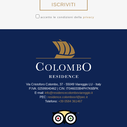
accetto le condizioni della
privacy
Via Cristoforo Colombo, 37 - 55049 Viareggio LU - Italy
P.IVA: 02599040462 | CIN: IT046033B4PH7K6BPK
E-mail:
info@residencecolomboviareggio.it
PEC:
residence.colombosrl@pec.it
Telefono:
+39 0584 361467