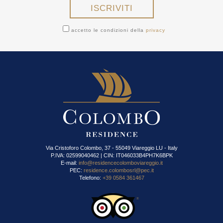
accetto le condizioni della
privacy
Via Cristoforo Colombo, 37 - 55049 Viareggio LU - Italy
P.IVA: 02599040462 | CIN: IT046033B4PH7K6BPK
E-mail:
info@residencecolomboviareggio.it
PEC:
residence.colombosrl@pec.it
Telefono:
+39 0584 361467