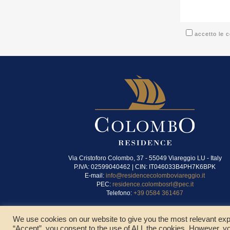
accetto le c
Via Cristoforo Colombo, 37 - 55049 Viareggio LU - Italy
P.IVA: 02599040462 | CIN: IT046033B4PH7K6BPK
E-mail:
info@residencecolomboviareggio.it
PEC:
residence.colombosrl@pec.it
Telefono:
+39 0584 361467
We use cookies on our website to give you the most relevant exp
“Accept”, you consent to the use of ALL the cookies. However, yo