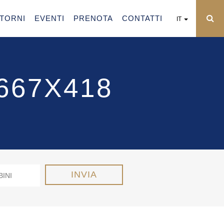
NTORNI
EVENTI
PRENOTA
CONTATTI
IT
667X418