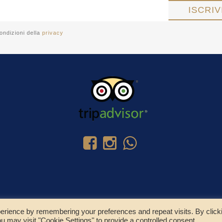
ondizioni della
privacy
erience by remembering your preferences and repeat visits. By click
u may visit "Cookie Settings" to provide a controlled consent.
© Copyright 2025 - Residence Colombo Srl