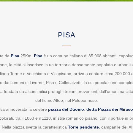
PISA
ta da
Pisa
25Km.
Pisa
è un comune italiano di 85.968 abitanti, capol
e, la città si inserisce in un territorio densamente popolato e urbaniz
liano Terme e Vecchiano e Vicopisano, arriva a contare circa 200.000 abi
uito dai comuni di Livorno, Pisa e Collesalvetti, la cui popolazione comp
ondata da alcuni mitici profughi troiani provenienti dall’omonima città
del fiume Alfeo, nel Peloponneso.
à va annoverata la celebre
piazza del Duomo
,
detta Piazza dei Miraco
colorati, tra il 1063 e il 1118, in stile romanico pisano, con il portale i
 Nella piazza svetta la caratteristica
Torre pendente
, campanile del XI