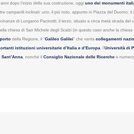
i anni dopo l’inizio della sua costruzione, oggi
uno dei monumenti itali
re campanili inclinati: uno, il più noto, appunto in Piazza del Duomo; il
vicinanze di Lungarno Pacinotti; il terzo, situato a circa metà strada del 
e della chiesa di San Michele degli Scalzi (in questo caso anche la chiesa
porto
della Regione, il “
Galileo Galilei
” che vanta
collegamenti nazio
ortanti istituzioni universitarie d’Italia e d’Europa
, l’
Università di 
e Sant’Anna
, nonché il
Consiglio Nazionale delle Ricerche
e numerosi 